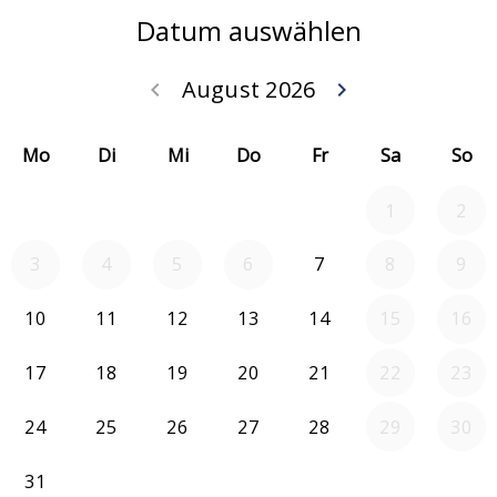
Datum auswählen
August 2026
keyboard_arrow_left
keyboard_arrow_right
Zurück Juli 202
Weiter
Mo
Di
Mi
Do
Fr
Sa
So
1
2
3
4
5
6
7
8
9
10
11
12
13
14
15
16
17
18
19
20
21
22
23
24
25
26
27
28
29
30
31