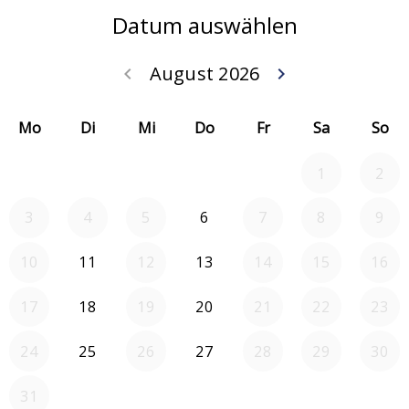
Datum auswählen
August 2026
keyboard_arrow_left
keyboard_arrow_right
Zurück Juli 202
Weiter
Mo
Di
Mi
Do
Fr
Sa
So
1
2
3
4
5
6
7
8
9
10
11
12
13
14
15
16
17
18
19
20
21
22
23
24
25
26
27
28
29
30
31