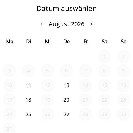
Datum auswählen
August 2026
keyboard_arrow_left
keyboard_arrow_right
Zurück Juli 202
Weiter
Mo
Di
Mi
Do
Fr
Sa
So
1
2
3
4
5
6
7
8
9
10
11
12
13
14
15
16
17
18
19
20
21
22
23
24
25
26
27
28
29
30
31