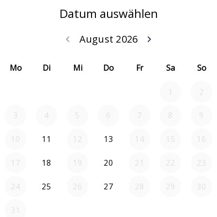
Datum auswählen
August 2026
keyboard_arrow_left
keyboard_arrow_right
Zurück Juli 202
Weiter
Mo
Di
Mi
Do
Fr
Sa
So
1
2
3
4
5
6
7
8
9
10
11
12
13
14
15
16
17
18
19
20
21
22
23
24
25
26
27
28
29
30
31