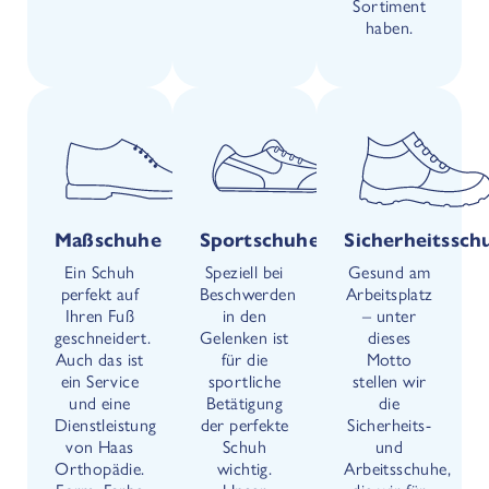
Sortiment
haben.
Maßschuhe
Sportschuhe
Sicherheitssch
Ein Schuh
Speziell bei
Gesund am
perfekt auf
Beschwerden
Arbeitsplatz
Ihren Fuß
in den
– unter
geschneidert.
Gelenken ist
dieses
Auch das ist
für die
Motto
ein Service
sportliche
stellen wir
und eine
Betätigung
die
Dienstleistung
der perfekte
Sicherheits-
von Haas
Schuh
und
Orthopädie.
wichtig.
Arbeitsschuhe,