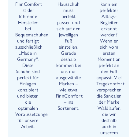
FinnComfort
Hausschuh
kann ein
ist der
muss
perfekter
führende
perfekt
Alltags-
Hersteller
passen und
Begleiter
bei
sich auf den
erkannt
Bequemschuhen
jeweiligen
werden?
und fertigt
Fuß
Wenn er
ausschließlich
einstellen.
sich vom
„Made in
Gerade
ersten
Germany“.
deshalb
Moment an
Diese
kommen bei
perfekt an
Schuhe sind
uns nur
den Fuß
perfekt für
ausgewählte
anpasst. Viel
Einlagen
Marken –
Tragekomfort
konzipiert
wie etwa
versprechen
und bieten
FinnComfort
die Sandalen
die
– ins
der Marke
optimalen
Sortiment.
Waldläufer,
Voraussetzungen
die wir
für unsere
deshalb
Arbeit.
auch in
unserem