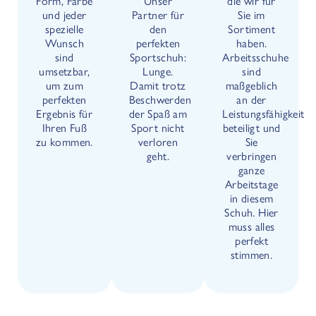
Form, Farbe
Unser
die wir für
und jeder
Partner für
Sie im
spezielle
den
Sortiment
Wunsch
perfekten
haben.
sind
Sportschuh:
Arbeitsschuhe
umsetzbar,
Lunge.
sind
um zum
Damit trotz
maßgeblich
perfekten
Beschwerden
an der
Ergebnis für
der Spaß am
Leistungsfähigkeit
Ihren Fuß
Sport nicht
beteiligt und
zu kommen.
verloren
Sie
geht.
verbringen
ganze
Arbeitstage
in diesem
Schuh. Hier
muss alles
perfekt
stimmen.