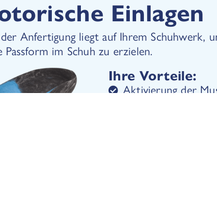
torische Einlagen
er Anfertigung liegt auf Ihrem Schuhwerk, u
e Passform im Schuh zu erzielen.
Ihre Vorteile:
Aktivierung der Mus
Reizpunkte
Trainiert Ihre Musk
Fehlstellungen
Integrierte Dämpfu
Aktive Stabilisieru
für Sport oder Allt